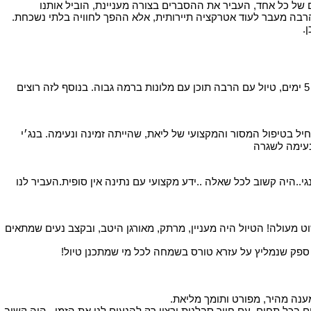
 של כל אחד, העביר את ההסברים בצורה מעניינת, הוביל אותנו
ה הרבה מעבר לעוד אטרקציה תיירותית, אלא ההפך לחוויה בלתי נשכחת.
.
ברצוננו להודות לליאת המקסימה שהדריכה ונתנה המון טיפים והכוונה לגבי כל הטיול שלנו לארצות הברית….הטיול שלקחנו היה טיול ל 5 ימים, טיול עם הרבה תוכן עם מלונות ברמה גבוה. בנוסף לזה רוצים
ול המסור והמקצועי של ליאת, שהייתה זמינה ונעימה. בנג׳י
נעימה לשגרה
..היה קשוב לכל שאלה ..ידע מקצועי עם נתינה אין סופית.העביר לנו
ט מעולה! הטיול היה מעניין, מרתק, מאורגן היטב, ובקצב נעים שמתאים
ין ספק שנמליץ על עזרא טורס בשמחה לכל מי שמתכנן טיול!
ענה מהיר, מפורט ותומך מליאת.
ם בכל תחום, עם חיוך סבלנות ורצון רק להנעים לנו את הזמן , היה קשוב