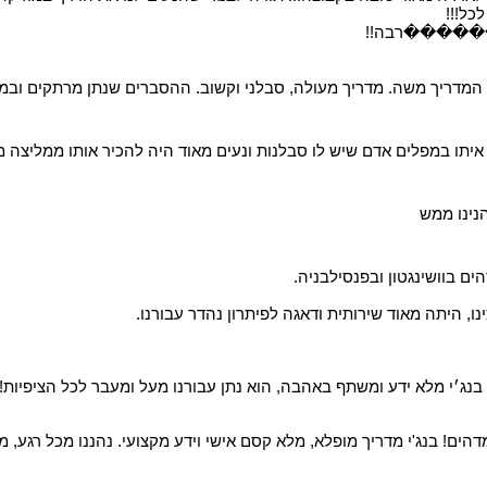
כל!!!
ודה ������רבה!!
עם המדריך משה. מדריך מעולה, סבלני וקשוב. ההסברים שנתן מרתקים ובמינו
 איתו במפלים אדם שיש לו סבלנות ונעים מאוד היה להכיר אותו ממליצה מ
נינו ממש
ים בוושינגטון ובפנסילבניה.
ו, היתה מאוד שירותית ודאגה לפיתרון נהדר עבורנו.
ך בנג׳י מלא ידע ומשתף באהבה, הוא נתן עבורנו מעל ומעבר לכל הציפיות!
 מדהים! בנג'י מדריך מופלא, מלא קסם אישי וידע מקצועי. נהננו מכל רג