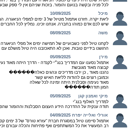
לכל פניה ובקשה בנועם והומור. בזכות שניהם אין לי ספק שבע
מיכל
10/09/2025
ליאת יקרה. חזרנו אתמול מטיול
שיש לכם אדם כמוהו בחברה. אנחנו זכינו. נמליץ לכל החב
משה
08/09/2025
לקחנו טיול לפני כשבועיים של חמישה ימים אל מפלי הניאגרה
הרגשנו בידיים טובות. ואכן לא התאכזבנו היה טיול מושלם עם
מירן
05/09/2025
אתמול נסענו עם המדריך בנג״י לקנדה - הדרך היתה מאוד נעי
קבוצה מאוד מגובשת
נהננו מאוד , כן ירבו מדריכים ונהגים כאלה������
וכמובן רוצים גם להודות לליאת האיש קשר
מאוד נעימה וסבלנית היתה זמינה לכל שאלה
המון תודה������
מיקי ואמנון קגן
05/09/2025
למדריך האלוף בנג׳י
תודה ענקית על ההדרכה הידע העצום הסבלנות וההומור שהפכה 
אורלי ואלייה יפרח
04/09/2025
אתמול סיימנ
רב המעשיר את כל המשתתפים ואף פתיחות והכלה עבורם זכינו 