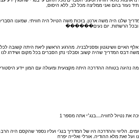
תיד נעזר בהם ואני ממליצה מכל לב, ללא היסוס,
 של 3 ימים למפלי הניאגרה. המדריך שלנו היה משה ארנון. בזכות משה הטיול היה חוויתי.
רים ובכל הרשתות. יום נעים������
 אלף האיים וושינגטון ופסנילבניה. מהרגע הראשון ליאת היתה קשובה לכ
 משה דבס המדריך שהיה קשוב וסבלני נתן הסברים בכל מקום ושידרג לנו 
מה נהיגה בטוחה ההדרכה היתה מקצועית ומעולה עם המון יידע היסטורי ש
את נטיול לחוויה....בנג׳י אתה מספר 1
ו טיול במסגרת חברת "עזרא טורס" של 3 ימים קסומים. הליווי וההדרכה היו של המדריך בנג'י וע
ועל זאת מלא ההודיה. אורלי ואלייה יפרח