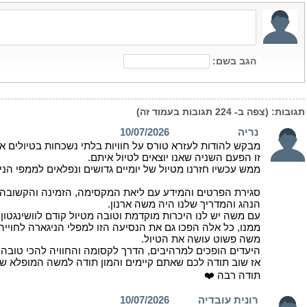
הגב בשם:
תגובות:
(צפה ב-
224
תגובות בעמוד זה)
נריה
10/07/2026
מבקש להודות לעזרא טורס על חוויות בלתי נשכחות בטיולים א
זו הפעם השניה שאנו יוצאים לטיול איתם.
ממש עכשיו חזרנו מטיול של יומיים גדושים ונפלאים לממפי הני
סגירת הפרטים והמידע עם ליאת המקסימה, הזמינה והקשובה, הי
הנהג והמדריך שלנו היה משה ארנון.
עם משה יש לנו היכרות מוקדמת וטובה מטיול קודם לוושינגטון
ממנו, כל אלה הפכו גם את הנסיעה הזו למפלי הניגארה לחוייה
משה פשוט עושה את הטיול.
היעדים הופכים למרהיבים, הדרך לקסומה והחוויה להכי טובה ש
אז שוב תודה לכם שאתם קיימים והמון תודה למשה המופלא שכל
תודה רבה ❤️
רונית עובדיה
10/07/2026