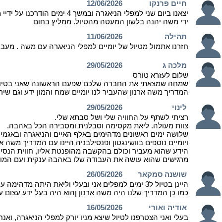
חיים פרנקו
12/06/2026
יצאנו ביום שני למפלי הניא
ידי משה יהנה בלשון המעטה מהטיול. ממליץ בחום
תהילה
11/06/2026
חזרנו אתמול מטיול של יומיים למפלי הניאגרה עם משה . מעבר ל
מלכה ג
29/05/2026
שלום לעזרא טורס
שמחה שמצאתי את החברה שלכם שפעם הראשונה שאני בטיול 5 ימים היה מקסים ואני נהנתי מאו
המדריך משה ארנון שהעביר לנו יומיים שמח והמון ידע וג
לינוי
29/05/2026
רציתי לשתף על החוויה שלי ושל סבתא שלי.
צוות מעולה. ליאת מקסימה וסבלנית ומסבירה הכל באהבה.
שלושה ימים ראשונים מדהימים באלף האיים והניאגרה ובאגמים
ויומיים נוספים בוושינגטון ופנסילבניה היינו עם המדריך משה אר
הידע שהוא מעביר וכולם בהקשבה מהופנטת אליו, חווית הנס
מרגישים שהוא עושה את העבודה שלו באהבה ענקית ועם המון
שושנה סמקאר
26/05/2026
היינן בטיול ל3 ימים למפלים אני ובעלי וליאת היתה מדהימה ענתה לכל מענה במיידי קיבלנו ממנה שירות.מושלם לטעמי היא מייצגת את.החברה של עזרה טורס בצןרה מושלמת .
כמו כן המדריך שלנו היה משה ארנון ןהוא היה בעל ידע עצום
אודיה ואורי
16/05/2026
בעלי ואני הצטרפנו לטיול שיצא מניו יורק למפלי הניאגרה, ואנ