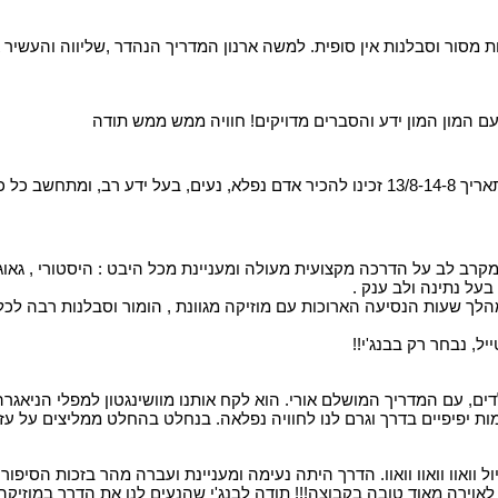
סור וסבלנות אין סופית. למשה ארנון המדריך הנהדר ,שליווה והעשיר את 
עם המון המון ידע והסברים מדויקים! חוויה ממש ממש תודה
ל כך ������
בעל נתינה ולב ענק .
 שעות הנסיעה הארוכות עם מוזיקה מגוונת , הומור וסבלנות רבה לכל מט
ל, נבחר רק בבנג'י!!
ים, עם המדריך המושלם אורי. הוא לקח אותנו מוושינגטון למפלי הניאגרה 
ות יפיפיים בדרך וגרם לנו לחוויה נפלאה. בנחלט בהחלט ממליצים על עזרה
אוירה מאוד טובה בקבוצה!!! תודה לבנג'י שהנעים לנו את הדרך במוזיקה