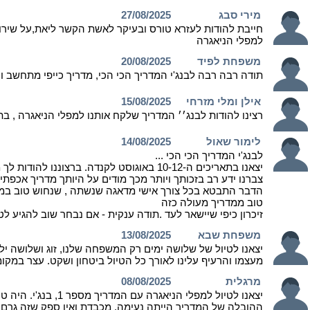
מירי סבג
27/08/2025
חייבת להודות לעזרא טורס ובעיקר לאשת הקשר ליאת,על שירות מ
למפלי הניאגרה
משפחת לפיד
20/08/2025
תודה רבה רבה לבנג'י המדריך הכי הכי, מדריך כייפי מתחשב ו
אילן ומלי מזרחי
15/08/2025
רצינו להודות לבנג׳׳ המדריך שלקח אותנו למפלי הניאגרה , בתאריך 13/8-14-8 זכינו להכיר אדם נפלא, נעים, בעל ידע רב, ומתחשב כ
לימור שאול
14/08/2025
לבנג'י המדריך הכי הכי ...
יצאנו בתאריכים ה-10-12 באוגוסט לקנדה. ברצוננו להודות לך מקרב לב על הדרכה מקצועית מעולה ומעניינת מכל היבט : היסטורי , גאוגרפי ועוד..
צברנו ידע רב בזכותך ויותר מכך מודים על היותך מדריך אכפתי 
הדבר התבטא בכל צורך אישי מדאגה שנשתה , שנחוש טוב במהלך
טוב ממדריך מעולה כזה
זיכרון כיפי שיישאר לעד .תודה ענקית - אם נבחר שוב להגיע לטיי
משפחת שבא
13/08/2025
יצאנו לטיול של שלושה ימים רק המשפחה שלנו, זוג ושלושה ילד
מעצמו והרעיף עלינו לאורך כל הטיול ביטחון ושקט. עצר במקומ
מרגלית
08/08/2025
יצאנו לטיול למפלי הניאגרה עם המדריך מספר 1, בנג'י. היה טיול וואוו וואוו וואוו. הדרך היתה נעימה ומעניינת ועברה מהר בזכות הסיפורים וההסברים של בנג'י, ההדרכות היו במידה, בטוב טעם ובהומור.
ההובלה של המדריך הייתה נעימה, מכבדת ואין ספק שזה גרם ל