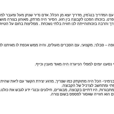
ייתה לנו הזכות לצאת למפלי הניאגרה בתאריכים 21/22/7/25 עם המדריך בנג'מין, מדריך יוצא מן הכלל.
ופרט. בזכותו הפכנו לקבוצה בין רגע. הסיור היה מרתק, מאורגן בצורה מ
רך והרבה בזכותוהייתה לנו חוויה בלתי נשכחת . ממליצות בחום על הטיול
פה – סבלני, מקצועי, עם הסברים מעולים, והיה ממש אכפת לו מאיתנו ל
נסענו יומים למפלי הנייגרה היה מאוד מענין וכייף.
ן בנימיני- הכל היה מתוקתק כמו שצריך, מרגע יצירת הקשר עם ליאת שהית
פתי ומתחשב לצרכיל של הקבוצה.
ם הוא חווייה שאסור לפספס בשום צורה.