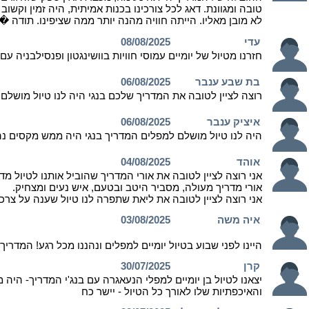
טובה ומגוונת. דאג לכל צורכינו בכנות אמיתית, היה זמין וקשוב ל
לא מובן מאליו. הייתה חוויה מהנה יותר ממה שציפינו. ת
עדי
08/08/2025
חזרנו מטיול של יומיים עמוסי חוויות בוושינגטון ופנסילבניה 
בת שבע ענבר
06/08/2025
רוצה לציין לטובה את המדריך שלכם בנגי היה לנו טיול מושלם
איציק ענבר
06/08/2025
היה לנו טיול מושלם למפלים המדריך בנגי היה ממש מקסים נה
אוהד
04/08/2025
אני רוצה לציין לטובה את אורי המדריך שהוביל אותנו לטיול מדה
אורי מדריך מעולה, מסביר היטב ובטעם, איש נעים ומצחיק.
אני רוצה לציין לטובה את ליאת שתפרה לנו טיול שענה על צרכינ
איה משה
03/08/2025
היינו לפני שבוע בטיול יומיים למפלים ונהננו מכל רגע! המדרי
קרן
30/07/2025
יצאנו לטיול בן יומיים למפלי הנעאגרה עם בנג'י המדריך- היה
והאיכפתיות שלו לאורך כל הטיול - יישר כח