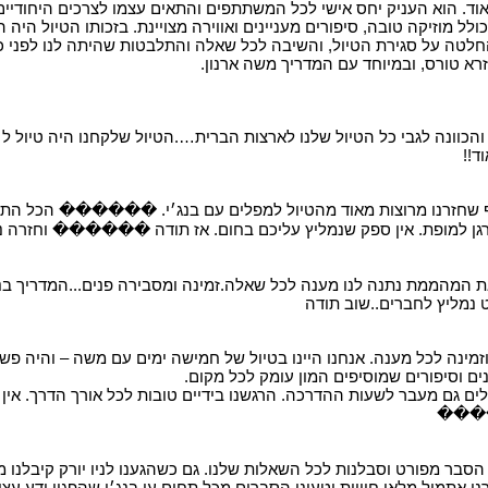
אוד. הוא העניק יחס אישי לכל המשתתפים והתאים עצמו לצרכים היחודיים
ולל מוזיקה טובה, סיפורים מעניינים ואווירה מצויינת. בזכותו הטיול הי
חלטה על סגירת הטיול, והשיבה לכל שאלה והתלבטות שהיתה לנו לפני כן
זרא טורס, ובמיוחד עם המדריך משה ארנון.
ד!!
 מרוצות מאוד מהטיול למפלים עם בנג׳י. ������ הכל התחיל בטיפ
מאורגן למופת. אין ספק שנמליץ עליכם בחום. אז תודה ������ וחזרה 
ת המהממת נתנה לנו מענה לכל שאלה.זמינה ומסבירה פנים...המדריך בנגי
ט נמליץ לחברים..שוב תודה
זמינה לכל מענה. אנחנו היינו בטיול של חמישה ימים עם משה – והיה פשו
ים וסיפורים שמוסיפים המון עומק לכל מקום.
עילים גם מעבר לשעות ההדרכה. הרגשנו בידיים טובות לכל אורך הדרך. א
���
סבר מפורט וסבלנות לכל השאלות שלנו. גם כשהגענו לניו יורק קיבלנו מ
נו אתמול מלאי חוויות וטעוני הסברים מכל תחום עי בנג׳י שהפגין ידע עצו