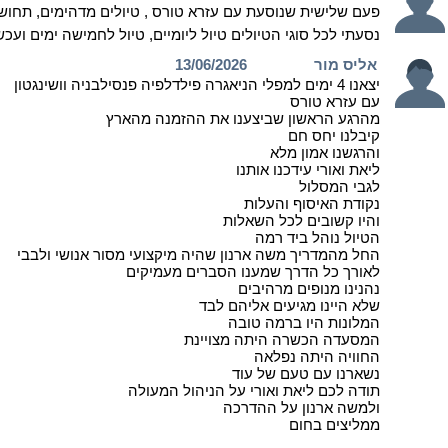
פעם שלישית שנוסעת עם עזרא טורס , טיולים מדהימים, תחו
נסעתי לכל סוגי הטיולים טיול ליומיים, טיול לחמישה ימים ועכ
אליס מור
13/06/2026
יצאנו 4 ימים למפלי הניאגרה פילדלפיה פנסילבניה וושינגטון
עם עזרא טורס
מהרגע הראשון שביצענו את ההזמנה מהארץ
קיבלנו יחס חם
והרגשנו אמון מלא
ליאת ואורי עידכנו אותנו
לגבי המסלול
נקודת האיסוף והעלות
והיו קשובים לכל השאלות
הטיול נוהל ביד רמה
החל מהמדריך משה ארנון שהיה מיקצועי מסור אנושי ולבבי
לאורך כל הדרך שמענו הסברים מעמיקים
נהנינו מנופים מרהיבים
שלא היינו מגיעים אליהם לבד
המלונות היו ברמה טובה
המסעדה הכשרה היתה מצויינת
החוויה היתה נפלאה
נשארנו עם טעם של עוד
תודה לכם ליאת ואורי על הניהול המעולה
ולמשה ארנון על ההדרכה
ממליצים בחום