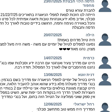
הדסה הלוי חבצלת
23/07/2025
מחפוד
לחברת עזרא טורס
ה
סבלני, אדיב מלא ידע,אנרגיות טובות ודאגה אמיתית לכל פרט 
והכל באווירה נעימה וחמה, הרגשנו בידיים טובות לאורך כל הד
הדסה וחבצלת
הילה
20/07/2025
היה טיול מדהים באמת!!
נסענו למפלים לטיול של יומיים עם משה - משה היה מעל למצו
מצוין. נהנו מאוד❤️❤️❤️
כרמית
14/07/2025
היינו עם מדריך צעיר ואנרגטי עם הרבה ידע וסבלנות שמו בנג׳י 
נהננו מההסברים שלו לאורך כל המסלול. תודה רבה.
דנית זוטא
13/06/2025
היינו בטיול של יומיים למפלי הניאגרה עפ מדריך בשם בנג'מי
בנג'י מדריך מעולה! מלא בידע שהוא אוהב להעביר הלאה, אכ
היינו קבוצה מגוונת בגילאים ובדעות- אני טיילתי עם 2 בנותיי המתבגרות, היו דתיים בקבוצה, מבוגרים, חילונים ובנג'י ידע לגבש את כולנו.
העצירות לאורך הדרך היו בנקודות הכי יפות שיש, השיט במפלי
אין ספק שאני ממליצה על הטיול הזה בחום, ועל בנג'י כמדריך
רחל ישראלי
12/06/2025
המדריך היה ממש טוב מתחשב סבלני