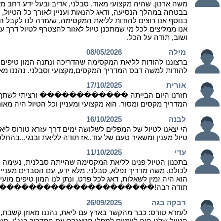
משה ארנון, שהיה מקצועי מאוד, סבלני, אדיב ובעל ידע רחב מ
בבטחה במהלך הנסיעה, ודאג להנאות ועניין לאורך כל הטיול, כ
בנוסף אנו רוצים להודות לליאת המקסימה, שעזרה לנו לקבל ה
אנו ממליצים לכל מי שמתכנן טיול לאזור להצטרף לטיול דרך ע
ושוב, תודה על הכל.
מילה
08/05/2026
להודות למשה דבס המדריך המקסים,מקצועי וסבלני. נהננו מאו
אורית
17/10/2025
חזרנו היום הבייתה ������������ ורציתי לשתף שחזרנו
המדריך מקסים ומסור. הוא מקצועי ומעניין וכל הטיול היה 
לבנה
16/10/2025
הי יצאנו לטיול של המפלים לשלושה ימים דרך עזרא טורוס ליא
טיול מענין ומשאיר טעם של עוד..אז תודה לליאת ובנגי...בהחל
עדי
11/10/2025
בתכנון הטיול פנינו לליאת המקסימה שהייתה סבלנית, נעימה ו
לכולם. משה מדריך נפלא, סבלני, מלא ידע, עם הסברים מעניינ
הוא היה זמין לשאלות, דאג לכל פרט, ונתן לנו המון טיפים מו
תודה רבה!���������������������
רבקה בגה
26/09/2025
לעזרא טורס: כבר מהקשר בארץ עם ליאת, נהננו מאוזן קשבת, ה
הטיול שלנו היה ליומיים למפלי הניאגרה עם המדריך בנג׳י. חזר