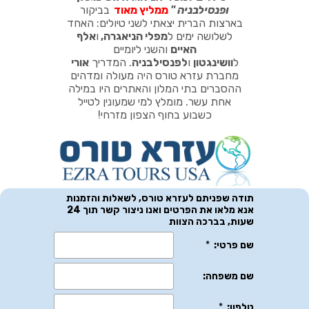
ופנסילבניה
"
ממליץ מאוד
בביקור
בארצות הברית יצאתי לשני טיולים: האחד
לשלושה ימים ל
מפלי הניאגרה
,
ו
אלף
האיים
והשני ליומיים
ל
וושינגטון
ו
לפנסילבניה
.
המדריך
אורי
מחברת עזרא טורס היה מעולה ומדהים
ההסברים בתי המלון והאתרים היו במילה
אחת עשר. מומלץ למי שמעונין לטייל
כשבוע בחוף הצפון מזרחי!