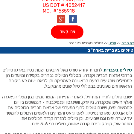
US DOT # 4052417
MC. #1535918
צרו קשר
דף הבית
>>
עלינו
>> טיולים בעברית בארה"ב
טיולים בעברית בארה"ב
טיולים בעברית
לחברת עזרא טורס מעל ארבעים שנות נסיון בארגון טיולים
ברחבי ארצות הברית וקנדה. מסלולי הטיולים נבחרים בקפידה ומיועדים הן
למטיילים שמגיעים בפעם הראשונה לאמריקה והן לכאלו שזה לא ביקורם
הראשון והם מעונינים במסלולי טיול שונים מהמקובל.
ישנם טיולים לתייר המתחיל, לאתרי התיירות המפורסמים כגון מפלי הניאגרה
ואלף האיים שבקנדה, ניו יורק, וושינגטון ופנסילבניה - הנמשכים בין יום
לחמישה ימים, וישנם טיולים לחוף המערבי של ארצות הברית הכוללים את
לוס אנגלס, סאן פרנסיסקו, לאס ווגאס והפרקים הלאומים היכולים להמשך
עד עשרה ימים וגם שבועיים, וכן טיולים למזרח קנדה הכוללים את
מונטריאול, קוויבק ובירת קנדה אוטווה, טיולים בני 5-6 ימים.