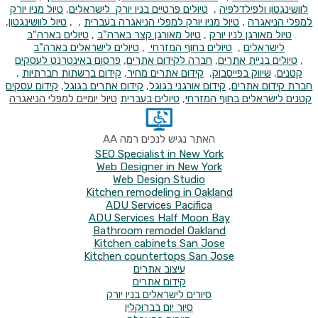
לוושינגטון ולפילדלפיה
,
טיולים פרטיים בניו יורק לישראלים
,
טיול מניו יורק
למפלי הניאגרה
,
טיול מניו יורק למפלי הניאגרה בעברית
, ,
טיול לוושינגטון
,
טיול מאורגן לניו יורק
,
טיול מאורגן קצר בארה"ב
,
טיולים בארה"ב
לישראלים
,
טיולים בחוף המזרחי
,
טיולים לישראלים בארה"ב
,
טיולים
בניית אתרים
,
חברה לקידום אתרים
,
פרסום באינטרנט לעסקים
קטנים
,
שיווק בפייסבוק
,
קידום אתרים מחיר
,
קידום ברשתות חברתיות
,
חברת קידום אתרים
,
קידום אורגני בגוגל
,
קידום אתרים בגוגל
,
קידום עסקים
קטנים
לישראלים בחוף המזרחי
,
טיולים בעברית
טיול יומיים למפלי הניאגרה
האתר נגיש לנכים רמה AA
SEO Specialist in New York
Web Designer in New York
Web Design Studio
Kitchen remodeling in Oakland
ADU Services Pacifica
ADU Services Half Moon Bay
Bathroom remodel Oakland
Kitchen cabinets San Jose
Kitchen countertops San Jose
עיצוב אתרים
קידום אתרים
סיורים לישראלים בניו יורק
סיור יום בברוקלין