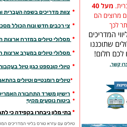
רית.
מעל 40
*
צוות מדריכים בשפה העברית וה
ם מרוצים הם
תר לכך
*
צי רכבים חדש ונוח הכולל מסכי 
ווי המדריכים
*
מסלולי טיולים במזרח ארצות ה
לים שתוכננו
*
מסלולי טיולים במערב ארצות ה
 לכם חלום
!
רו קשר
.
*
טיולי קונספט כגון טיול בעקבות
טיולים רומנטיים וטיולים בהתא
*
*
רישיון משרד התחבורה האמרי
ביטוח נוסעים מקיף
*
*
בתי מלון ניבחרו בקפידה כי לתת
טיולים עם עזרא טורס בליווי המדריכים המק