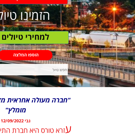
הזמינו טיול
למחירי טיולים
הוספו המלצה
חפש
טיול
"חברה מעולה אחראית מדר
מומלץ"
גבי
12/09/2022
ע
זרא טורס היא חברת התי