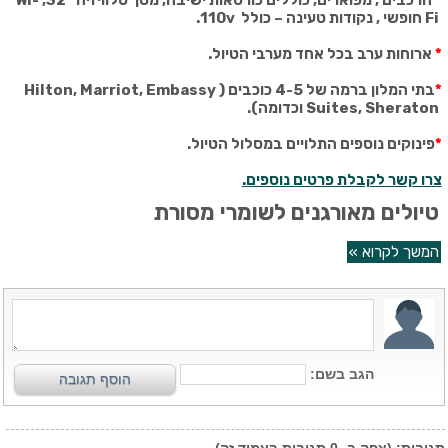
*
הרכבים , מפוארים, כוללים כורסאות ישיבה, מסך טלוויזיה ״32,
Wi-
Fi
חופשי , נקודות טעינה – כולל
110v
.
*
ארוחות ערב בכל אחד מערבי הטיול.
*
בתי המלון ברמה של 4-5 כוכבים (
Hilton, Marriot, Embassy
Suites, Sheraton
וכדומה).
*
פינוקים נוספים התלויים במסלול הטיול.
צרו קשר לקבלת פרטים נוספים.
טיולים מאורגנים לשומרי מסורת
המשך לקרוא »