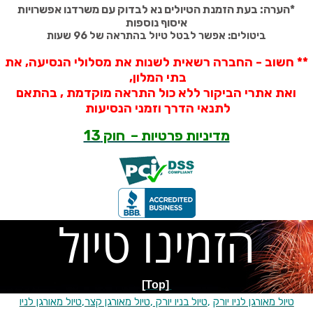
*
הערה: בעת הזמנת הטיולים נא לבדוק עם משרדנו אפשרויות
איסוף נוספות
ביטולים: אפשר לבטל טיול בהתראה של 96 שעות
** חשוב - החברה רשאית לשנות את מסלולי הנסיעה, את
בתי המלון,
ואת אתרי הביקור ללא כול התראה מוקדמת , בהתאם
לתנאי הדרך וזמני הנסיעות
מדיניות פרטיות – חוק 13
הזמינו טיול
[Top]
טיול מאורגן לניו יורק
,
טיול בניו יורק
,
טיול מאורגן קצר
,
טיול מאורגן לניו