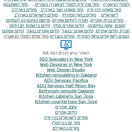
למפלי הניאגרה
,
טיול מניו יורק למפלי הניאגרה בעברית
, ,
טיול לוושינגטון
,
טיול מאורגן לניו יורק
,
טיול מאורגן קצר בארה"ב
,
טיולים בארה"ב
לישראלים
,
טיולים בחוף המזרחי
,
טיולים לישראלים בארה"ב
,
טיולים
בניית אתרים
,
חברה לקידום אתרים
,
פרסום באינטרנט לעסקים
קטנים
,
שיווק בפייסבוק
,
קידום אתרים מחיר
,
קידום ברשתות חברתיות
,
חברת קידום אתרים
,
קידום אורגני בגוגל
,
קידום אתרים בגוגל
,
קידום עסקים
קטנים
לישראלים בחוף המזרחי
,
טיולים בעברית
טיול יומיים למפלי הניאגרה
האתר נגיש לנכים רמה AA
SEO Specialist in New York
Web Designer in New York
Web Design Studio
Kitchen remodeling in Oakland
ADU Services Pacifica
ADU Services Half Moon Bay
Bathroom remodel Oakland
Kitchen cabinets San Jose
Kitchen countertops San Jose
עיצוב אתרים
קידום אתרים
סיורים לישראלים בניו יורק
סיור יום בברוקלין
סיורים בהארלם