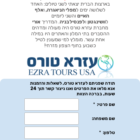
בארצות הברית יצאתי לשני טיולים: האחד
לשלושה ימים ל
מפלי הניאגרה
,
ו
אלף
האיים
והשני ליומיים
ל
וושינגטון
ו
לפנסילבניה
.
המדריך
אורי
מחברת עזרא טורס היה מעולה ומדהים
ההסברים בתי המלון והאתרים היו במילה
אחת עשר. מומלץ למי שמעונין לטייל
כשבוע בחוף הצפון מזרחי!