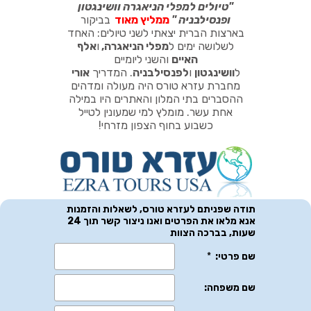
"
טיולים למפלי הניאגרה וושינגטון
ופנסילבניה
"
ממליץ מאוד
בביקור
בארצות הברית יצאתי לשני טיולים: האחד
לשלושה ימים ל
מפלי הניאגרה
,
ו
אלף
האיים
והשני ליומיים
ל
וושינגטון
ו
לפנסילבניה
.
המדריך
אורי
מחברת עזרא טורס היה מעולה ומדהים
ההסברים בתי המלון והאתרים היו במילה
אחת עשר. מומלץ למי שמעונין לטייל
כשבוע בחוף הצפון מזרחי!