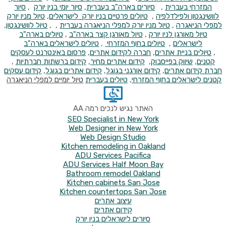
המזרחי בעברית
,
סיורים בארה"ב בעברית
,
סיור יומי בניו יורק
,
סיור
לוושינגטון ולפילדלפיה
,
טיולים פרטיים בניו יורק לישראלים
,
טיול מניו יורק
למפלי הניאגרה
,
טיול מניו יורק למפלי הניאגרה בעברית
, ,
טיול לוושינגטון
,
טיול מאורגן לניו יורק
,
טיול מאורגן קצר בארה"ב
,
טיולים בארה"ב
לישראלים
,
טיולים בחוף המזרחי
,
טיולים לישראלים בארה"ב
,
טיולים
בניית אתרים
,
חברה לקידום אתרים
,
פרסום באינטרנט לעסקים
קטנים
,
שיווק בפייסבוק
,
קידום אתרים מחיר
,
קידום ברשתות חברתיות
,
חברת קידום אתרים
,
קידום אורגני בגוגל
,
קידום אתרים בגוגל
,
קידום עסקים
קטנים
לישראלים בחוף המזרחי
,
טיולים בעברית
טיול יומיים למפלי הניאגרה
האתר נגיש לנכים רמה AA
SEO Specialist in New York
Web Designer in New York
Web Design Studio
Kitchen remodeling in Oakland
ADU Services Pacifica
ADU Services Half Moon Bay
Bathroom remodel Oakland
Kitchen cabinets San Jose
Kitchen countertops San Jose
עיצוב אתרים
קידום אתרים
סיורים לישראלים בניו יורק