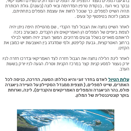
בהגיענו למפלים נעצור לתצפית על המפלים המרהיבים מצידם האמריקאי,
נבקר באי העז , בנקודת טרפין המדהימה ובאי לונה (בעונה). גולת הכותרת
תהיה השייט למפלים, כך שנוכל לחוות את עוצמת המפלים בתחתיתם,
וכמובן לזכות בטיפטוף קל ונעים .
לאחר השייט נחצה את הגבול לצד הקנדי , שם מהטיילת היפה ניתן יהיה
לצפות ביופיים של המפלים הן האמריקאים והן הקנדים, כשבערב נזכה
לראותם מוארים בשלל צבעים מרהיבים. המשך הערב יהיה חופשי לבילוי
ברחוב האטרקציות, גבעת קליפטון, ולמי שמדגדג בין האצבעות יש כמובן את
הקזינו.
לאחר לינת הלילה נחצה את הגבול חזרה לצד האמריקאי ובדרכו חזרה לניו
יורק נעצור למסע קניות קצר במרכז הקניות ווטרלו. הגעה לניו יורק בשעות
הערב.
עלות הטיול
לאדם בחדר זוגי והיא כוללת: הסעה, הדרכה, כניסה לכל
האתרים, שייט למפלים, ( תצפית ממגדל הסקיילון על העיירה ניאגרה
פולס, נהר הניאגרה והמפלים האמריקאים והקנדים), לינה, וארוחת
בוקר קונטיננטלית של המלון.