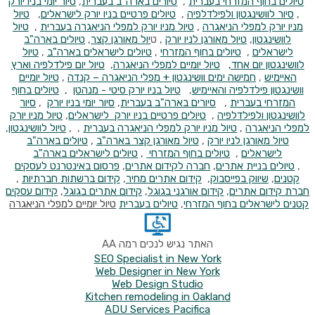
טיולים בחוף המזרחי בעברית
,
סיורים בארה"ב בעברית
,
סיור יומי בניו יורק
,
סיור לוושינגטון ולפילדלפיה
,
טיולים פרטיים בניו יורק לישראלים
,
טיול
מניו יורק למפלי הניאגרה
,
טיול מניו יורק למפלי הניאגרה בעברית
,
טיול
לוושינגטון
,
טיול מאורגן לניו יורק
, ט
יול מאורגן קצר
,
טיולים בארה"ב
לישראלים
,
טיולים בחוף המזרחי
,
טיולים לישראלים בארה"ב
,
טיול
לוושינגטון יום אחד,
טיול יומיים למפלי הניאגרה
,
טיול יום פילדלפיה וארץ
האיימיש
,
חמישה ימים וושינגטון + מפלי הניאגרה – קנדה
,
טיול יומיים
וושינגטון פילדלפיה והאיימיש
,
טיול בניו יורק סיטי - מנהטן
,
טיולים בחוף
המזרחי בעברית
,
סיורים בארה"ב בעברית
,
סיור יומי בניו יורק
,
סיור
לוושינגטון ולפילדלפיה
,
טיולים פרטיים בניו יורק לישראלים
,
טיול מניו יורק
למפלי הניאגרה
,
טיול מניו יורק למפלי הניאגרה בעברית
, ,
טיול לוושינגטון
,
טיול מאורגן לניו יורק
,
טיול מאורגן קצר בארה"ב
,
טיולים בארה"ב
לישראלים
,
טיולים בחוף המזרחי
,
טיולים לישראלים בארה"ב
,
טיולים
בניית אתרים
,
חברה לקידום אתרים
,
פרסום באינטרנט לעסקים
קטנים
,
שיווק בפייסבוק
,
קידום אתרים מחיר
,
קידום ברשתות חברתיות
,
חברת קידום אתרים
,
קידום אורגני בגוגל
,
קידום אתרים בגוגל
,
קידום עסקים
קטנים
לישראלים בחוף המזרחי
,
טיולים בעברית
טיול יומיים למפלי הניאגרה
האתר נגיש לנכים רמה AA
SEO Specialist in New York
Web Designer in New York
Web Design Studio
Kitchen remodeling in Oakland
ADU Services Pacifica