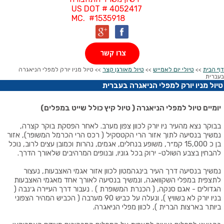
US DOT # 4052417
MC. #1535918
צרו קשר
דף הבית
>>
טיולי יום לאמייש
>>
טיול מאורגן קצר
>> טיול מניו יורק למפלי הניאגרה
בעברית
טיול מניו יורק למפלי הניאגרה בעברית
יומיים טיול למפלי הניאגרה ( טיול קיץ כולל שייט במפלים)
בבוקר נצא מהעיר ניו יורק לכוון צפון מערב. לאחר הפסקת בוקר קצרה,
נמשיך בנסיעה לתוך אזור הרי הקטסקיל ( רכס הרי הכרמל המשופר), אזור
בן כ 15,000 קמ״ר, משופע בנחלים, אגמים, נהרות וכמובן עצים לרוב, נוכל
להבחין בצבע השולט- ירוק בכל גוניו, ובנופים המרהיבים שלאורך הדרך.
נמשיך בנסיעה דרך העיר בינגהמטון לכוון אזור אגמי האצבעות, נעצור
לתצפית במפלי השקוואגה, ונמשיך בנסיעה לאורך אחד מאגמי האצבעות
הגדולים - אגם סנקה, ( הכנרת המשופרת ) . נעבור דרך העיירה ג׳נבה (
בניו יורק לא בשוויץ ), ונעלה על כביש 90 מערבה ( הכביש המהיר הצפוני
ביותר בארצות הברית ), לכוון מפלי הניאגרה.