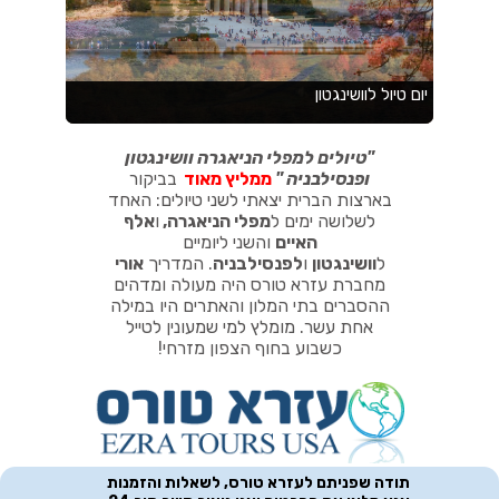
"
טיולים למפלי הניאגרה וושינגטון
ופנסילבניה
"
ממליץ מאוד
בביקור
בארצות הברית יצאתי לשני טיולים: האחד
לשלושה ימים ל
מפלי הניאגרה
,
ו
אלף
האיים
והשני ליומיים
ל
וושינגטון
ו
לפנסילבניה
.
המדריך
אורי
מחברת עזרא טורס היה מעולה ומדהים
ההסברים בתי המלון והאתרים היו במילה
אחת עשר. מומלץ למי שמעונין לטייל
כשבוע בחוף הצפון מזרחי!