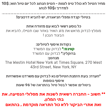
מחיר הטיול לא כולל טיפ לצוות - הטיפ הנהוג לכל יום טיול הוא; 10$
למדריך ו10$ לנהג
_____________________________________
בטיולי קנדה ומפלי הניאגרה, יש להביא דרכונים
!
כל נוסע רשאי לבוא עם מזוודה אחת
מומלץ לבדוק מראש את מזג האויר באזור שבו תטיילו, להביא את
הביגוד הנכון
!
נקודות איסוף לטיולים:
קווינס:*
לבדוק עם המשרד
ברוקלין:*
לבדוק עם המשרד
מנהטן:
The Westin Hotel New York at Times Square, 270 West
43rd Street, New York, NY
*
הערה: בעת הזמנת הטיולים נא לבדוק עם משרדנו אפשרויות
איסוף נוספות
ביטולים: אפשר לבטל טיול בהתראה של 96 שעות
** חשוב - החברה רשאית לשנות את מסלולי הנסיעה, את
בתי המלון,
ואת אתרי הביקור ללא כול התראה מוקדמת , בהתאם