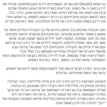
בני אמיש
(Amish)
הם נוצרים, המשתייכים לזרם האנבפטיסטים, שהחל את
דרכו במאה ה-16 בשוויץ
.
הם ידועים באורח החיים הצנוע והסגפני שלהם
ובסירובם לאמץ את אורחות החיים המודרניות. מזהים אותם, בדרך כלל,
בשל לבושם הצנוע והתניידותם בכרכרות רתומות לסוסים. בני אמיש החלו
את דרכם בשוויץ וממנה
היגרו אל מדינת
פנסילבניה
,
אשר בארצות הברית
.
חוקי הכנסייה שולטים בכל תחום בחייהם של בני הקהילה וכוללים איסור על
שימוש בחשמל, טלפונים ומכוניות. הם מתנתקים מהעולם החיצוני ומקיימים
מערכת חינוך עצמאית, המקנה חינוך לילדים במשך שמונה שנים, שהוא
משך זמן, אשר מספיק לדעתם, להקנות לילדים את כל הידע הנדרש לשם
קיום אורח החיים של הקהילה
.
התנגדותם לכל סממן של קידמה נובע
מהאופי החברתי של הקהילה ומהידיעה ששימוש בכל אחד מכלי
המודרניזציה יעודד עצמאות, ויוביל לירידה בתלות בקבוצה ולהיחלשות התא
המשפחתי, שהוא המרכיב החשוב ביותר בתרבות האמיש
.
אנו נבקר במרכז מבקרים שם נוכל לטעום מקצת מעשי ידיהם של האמיש,
נראה את החוות ושיטחיהם
הגדולים
תחנתנו השלישית בדרכנו חזרה לניו יורק תהיה פילדלפיה, העיר הגדולה
במדינת פנסילבניה. פילדלפיה היתה הבירה לפני וושינגטון, בה נכתבה
מגילת העצמאות ובה גם הוכרזה העצמאות של ארצות הברית. אנו נבקר
במרכז העצמאות, נראה את פעמון החירות, נראה את האנדרטה ליוני
נתניהו, ניסע בשדרת הדגלים ונתפס במדרגות מוזיאון האומנות בעקבותיו של
״רוקי״ החזרה לניו יורק בשעות הערב.