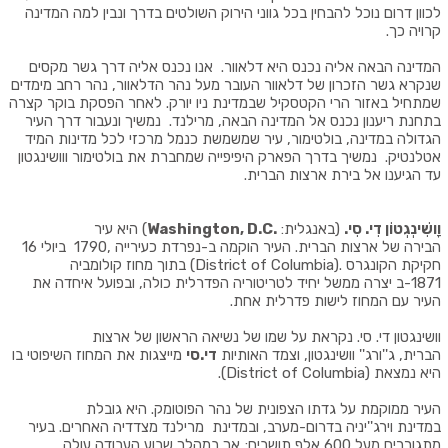
לכוון דרום נוכל להבחין בכל גווני הירוק השולטים בדרך ונבין למה המדינה
קרויה כך
.
המדינה הבאה אליה נכנס היא דלאוור. אנו נכנס אליה דרך גשר מקסים
שנקרא גשר הזכרון של דלאוור העובר מעל נהר הדלאוור, נהר רחב מימדים
שמתחיל באזור הרי הקטסקיל שבמדינת ניו יורק. לאחר הפסקת בוקר קצרה
בתחנת ריענון נכנס אל המדינה הבאה, מרילנד. נמשיך ונעבור דרך העיר
הגדולה במדינה, בולטימור
,
עיר שמשמשת כנמל מרכזי לכל מדינות המיד
אטלנטיק.
נמשיך בדרך הפארק היפיפייה שמחברת את בולטימור ווושינגטון
עד הגיענו אל בירת ארצות הברית
.
וָושִׁינְגְטוֹן דִי. סִי
.
(
באנגלית
:
.Washington, D.C
)
היא
עיר
הבירה
של
ארצות הברית
.
העיר הוקמה ב
-16
נפרדת
כעירייה
1790,
ביולי
חקיקת הקונגרס
(District of Columbia).
בתוך מחוז קולומביה
-1871
ב
יצרה ממשל יחיד לטריטוריה הפדרלית כולה, ובפועל איחדה את
העיר עם המחוז לישות פדרלית אחת
.
וושינגטון די. סי. נקראת על שמו של נשיאה הראשון של ארצות
הברית
,
ג''ורג'' וושינגטון
,
וצמד האותיות
די.סי
מייצגות את המחוז השיפוטי בו
היא נמצאת
(District of Columbia).
העיר ממוקמת על גדתו הצפונית של נהר הפוטומק
.
היא גובלת
במדינת
וירג''יניה
בדרום-מערב, ובמדינת
מרילנד מצדדיה האחרים. בעיר
מתגוררים מעל 600 אלף תושבים; אך במהלך שבוע העבודה עולה