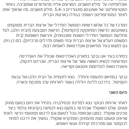
אוכלוסייתה על מיליון תושבים, המגיעים אליה מהפרוורים
שמסביבה
.
באזור
המטרופוליטני של וושינגטון מתגוררים כ-5.4 מיליון תושבים, מה שהופך אותו
לאזור המטרופוליטני השמיני בגודלו בארצות הברית
.
המרכז של כל שלוש רשויות
הממשל הפדרלי של ארצות הברית
ממוקמים
בוושינגטון: הרשות המחוקקת
(
הקפיטול
),
הרשות המבצעת
(
הבית הלבן
,
לצד
מחלקות
הממשל הפדרלי
השונות וסוכנויותיו), והרשות השופטת
(
בית
המשפט העליון של ארצות הברית
ובתי משפט פדרלים מרכזיים), כמו כן ניתן
גם
למצוא בעיר
מוזיאונים
ואנדרטאות
לאומיות רבות
.
בסיורנו בעיר אנו נבקר בפארק האנדרטאות שכולל את האנדרטה
המרשימה לנשיא הששה עשר של ארצות הברית, אברהם לינקולן,
והאנדרטאות למלחמות וויטנאם וקוריאה.
נבקר במוזיאון התעופה והחלל, נצא לתצפית על הבית הלבן ועל גבעת
הקפיטול. בדרכנו ללינת הלילה נעצור לארוחת ערב מפנקת וכשרה
.
היום השני
לאחר ארוחת הבוקר נצא למדינת פנסילבניה. נתחיל את היום בטעם מתוק
וטעים. עולם השוקולד שבהרשי
.
במקום נצא לנסיעה בקרוניות ונלמד כיצד
מכינים שוקולד. כמובן שבסופה נוכל לטעום וגם לרכוש ממטעמי הרשי. לאחר
שראינו וטעמנו מצת מהמתוק המתקרא שוקולד, נמשיך את דרכנו למחוז
לנקסטר שם מתרכזת קהילת אנשי האמיש
.