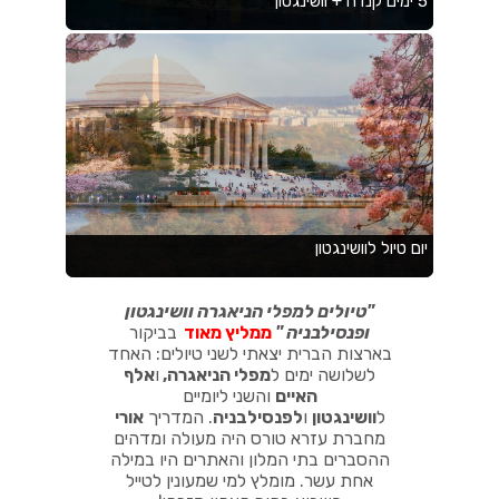
"
טיולים למפלי הניאגרה וושינגטון
ופנסילבניה
"
ממליץ מאוד
בביקור
בארצות הברית יצאתי לשני טיולים: האחד
לשלושה ימים ל
מפלי הניאגרה
,
ו
אלף
האיים
והשני ליומיים
ל
וושינגטון
ו
לפנסילבניה
.
המדריך
אורי
מחברת עזרא טורס היה מעולה ומדהים
ההסברים בתי המלון והאתרים היו במילה
אחת עשר. מומלץ למי שמעונין לטייל