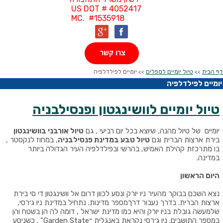
US DOT # 4052417
MC. #1535918
צרו קשר
דף הבית
>>
טיול יומיים למפלים
>> יומיים לפילדלפיה
יומיים לפילדלפיה
טיול יומיים לוושינגטון ופנסילבניה
יומיים של טיול מהנה, שיוצא בכל יום רביעי , גם
טיול אורבני בוושינגטון
בירת ארצות הברית וגם
טיול טבע במדינת פנסילבניה
,
במחוז לנקסטר ,
בו מתרכזת קהילת האמיש, בהרשי ובפילדלפיה העיר הגדולה ביותר
במדינה
.
היום הראשון
נצא השכם בבוקר מהעיר ניו יורק ונסע לכוון דרום אל וושינגטון די סי בירת
ארצות הברית. בדרך נעבור דרך
מספר מדינות. נתחיל במדינת ניו ג׳רסי,
שלמעשה גובלת בניו יורק והיא כמו מדינת ישראל , דומה לה הן בשטח והן
במספר התושבים. ניו ג׳רסי נקראת באנגלית ״Garden State
" .
כשניסע