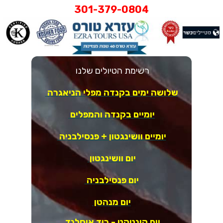
301-379-0804
רשימת הטיולים שלנו
שלושה ימים בקנדה מפלי הניאגרה
יומיים בקנדה והמפלים
יומיים וושינגטון + פנסילבניה
יום וושינגטון
יום פנסילבניה
יום מנהטן
יום קונטקט - רוד איסלנד