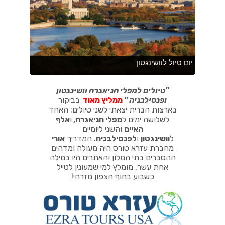
"
טיולים למפלי הניאגרה וושינגטון
ופנסילבניה
"
ממליץ מאוד
בביקור
בארצות הברית יצאתי לשני טיולים: האחד
לשלושה ימים ל
מפלי הניאגרה
,
ו
אלף
האיים
והשני ליומיים
ל
וושינגטון
ו
לפנסילבניה
.
המדריך
אורי
מחברת עזרא טורס היה מעולה ומדהים
ההסברים בתי המלון והאתרים היו במילה
אחת עשר. מומלץ למי שמעונין לטייל
כשבוע בחוף הצפון מזרחי!