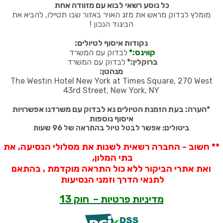
כל נוסע רשאי לבוא עם מזוודה אחת
מומלץ לבדוק מראש את מזג האויר באזור שבו תטיילו, להביא את
הביגוד הנכון
!
נקודות איסוף לטיולים:
קווינס:*
לבדוק עם המשרד
ברוקלין:*
לבדוק עם המשרד
מנהטן:
The Westin Hotel New York at Times Square, 270 West
43rd Street, New York, NY
*
הערה: בעת הזמנת הטיולים נא לבדוק עם משרדנו אפשרויות
איסוף נוספות
ביטולים: אפשר לבטל טיול בהתראה של 96 שעות
** חשוב - החברה רשאית לשנות את מסלולי הנסיעה, את
בתי המלון,
ואת אתרי הביקור ללא כול התראה מוקדמת , בהתאם
לתנאי הדרך וזמני הנסיעות
מדיניות פרטיות – חוק 13