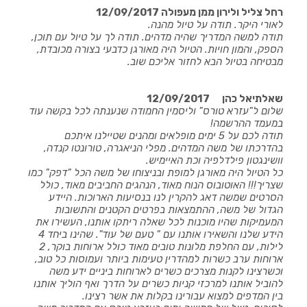
רחל צליל ולירון ממן מעפולה
12/09/2017
לאורי היקר. תודה על טיול מהנה.
תודה למשה המדריך שהיה מדהים. תודה לך על טיול עם תוכן,
הספק, והמון חויות. הטיול היה מאורגן כדבעי בצורה מכובדת,
מבטיחה בטיול הבא לחזור אליכם שוב.
שאלתיאל כהן
12/09/2017
שלום ל"עזרא טורס" וליסמין החמודה שנענתה לכל בקשה עוד
במעמד ההרשמה!
תודה לכם על
5
ימים מופלאים ומהנים שטיילנו איתכם
בהדרכתו של משה המדהים. מפלי הניאגרה, טורונטו קנדה,
וושינגטון פילדלפיה וכת האיימיש.
כל הטיול היה מאורגן למופת ובניצוחו של משה הכל "דפק" כמו
שצריך!!! האוטובוס הנוח מאוד, הנהגים החביבים מאוד, כולל
הסרטים שמשה דאג להקרין לנו בנסיעות הארוכות. היידע
הגדול של משה, ההתמצאות בפרטים הקטנים והתשובות
המעמיקות שהיו מוכנות לכל שאלה ריתקו אותנו, העשירו את
הידע שלנו והשאירו אותנו עם " טעם של עוד". שהינו ביחד
4
לילות, עם החלפת מלונות טובים מאוד כולל ארוחות בוקר,
2
ארוחות ערב כשרות למהדרין טעימות ביותר ועמוסות כל טוב,
וכשרצינו לקנות מצרכים כשרים לארוחות ביניים ידע משה
להוביל אותנו למרכזי קניות כשרים על הדרך ואף הוליך אותנו
בין המדפים למצוא עבורינו בקלות את אשר רצינו.