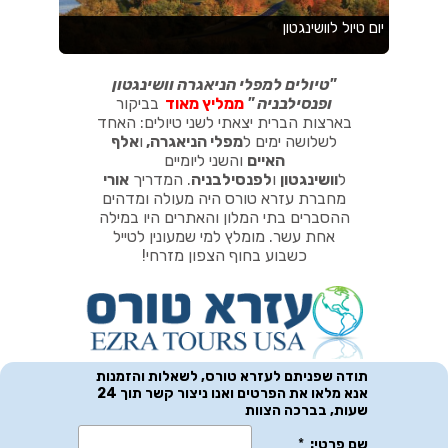
"
טיולים למפלי הניאגרה וושינגטון
ופנסילבניה
"
ממליץ מאוד
בביקור
בארצות הברית יצאתי לשני טיולים: האחד
לשלושה ימים ל
מפלי הניאגרה
,
ו
אלף
האיים
והשני ליומיים
ל
וושינגטון
ו
לפנסילבניה
.
המדריך
אורי
מחברת עזרא טורס היה מעולה ומדהים
ההסברים בתי המלון והאתרים היו במילה
אחת עשר. מומלץ למי שמעונין לטייל
כשבוע בחוף הצפון מזרחי!