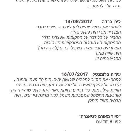
לסיכום: טיול של חמישה ימים בעזרא טורס עם המדריך משה
זהו טיול בלתעוד...
לירן ברדה
13/08/2017
לקחתי את הטיול יומיים למפלים היה פשוט נהדר
המדריך אורי היה פשוט נהדר
הסביר על כל דבר על המקומות שעצרנו בדרך
ההפסקות היו מעולות האטרקציות היו טובות
המלון היה סביר מאוד בשביל יומיים (לילה אחד)
היה שווה מאוד
ממליץ בחום !!!
עירית בלומנטל
16/07/2017
לקחתי את הסיור למפלים שלושה ימים, היה חד פעמי ומהנה ,
וגם הטיול לאלף האיים טיול חבל על הזמן, היה מדהים חוויתי
חוויות שילוו אותי כול החיים ודווקא מאוד התרגשתי שראיתי את
טורבינות החשמל שמספקות חשמל לכול מדינת ניו יורק , היה
מדהים מאוד מומלץ
"טיול מאורגן לניאגרה"
לפני
8
חודשים