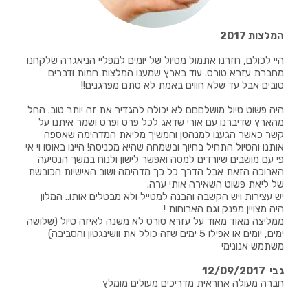
המלצות 2017
היי לכולם, חזרנו אתמול מטיול של יומים למפליי הניאגרה שלקחנו
מחברת עזרא טורס. עוד בארץ שמענו המלצות חמות ודברים
טובים אבל עד שלא חווים באמת לא סתם מפרגנים!!
היה פשוט טיול מושלםםם לא יכולה להגדיר את זה יותר טוב. החל
מהארץ שדיברנו עם אורי שדאג לכל פרט ופרט ושמר איתנו על
קשר כאשר הגענו למנהטן והמשיך מליאת המדהימה שאספה
אותנו והטיול התחיל בחיוך ובשמחה שהיא מכניסה! היינו באוטו וי אי
פי עם מושבים שיורדים למטה ואפשר לישון ולנוח במשך הנסיעה
הארוכה הזאת אבל הדרך כל כך מדהימה ושוב האישיות הכובשת
של ליאת פשוט השאירה אותי ערה.
יש עצירות ויש הקשבה והבנה למטייל ולא מבטלים אותו.. המלון
היה מצויין מפנק וגם הארוחות !
ממליצה מאוד מאוד על עזרא טורס לא משנה לאיזה טיול (שלושה
ימים, יומים או אפילו
5
ימים שזה כולל את וושינגטון והסביבה)
משתמש אנונימי
גבי
12/09/2017
חברה מעולה אחראית מדריכים מעולים מומלץ