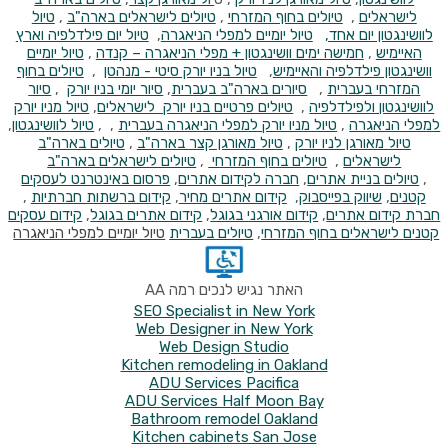
לישראלים
,
טיולים בחוף המזרחי
,
טיולים לישראלים בארה"ב
,
טיול
לוושינגטון יום אחד,
טיול יומיים למפלי הניאגרה
,
טיול יום פילדלפיה וארץ
האיימיש
,
חמישה ימים וושינגטון + מפלי הניאגרה – קנדה
,
טיול יומיים
וושינגטון פילדלפיה והאיימיש
,
טיול בניו יורק סיטי - מנהטן
,
טיולים בחוף
המזרחי בעברית
,
סיורים בארה"ב בעברית
,
סיור יומי בניו יורק
,
סיור
לוושינגטון ולפילדלפיה
,
טיולים פרטיים בניו יורק לישראלים
,
טיול מניו יורק
למפלי הניאגרה
,
טיול מניו יורק למפלי הניאגרה בעברית
, ,
טיול לוושינגטון
,
טיול מאורגן לניו יורק
,
טיול מאורגן קצר בארה"ב
,
טיולים בארה"ב
לישראלים
,
טיולים בחוף המזרחי
,
טיולים לישראלים בארה"ב
,
טיולים
בניית אתרים
,
חברה לקידום אתרים
,
פרסום באינטרנט לעסקים
קטנים
,
שיווק בפייסבוק
,
קידום אתרים מחיר
,
קידום ברשתות חברתיות
,
חברת קידום אתרים
,
קידום אורגני בגוגל
,
קידום אתרים בגוגל
,
קידום עסקים
קטנים
לישראלים בחוף המזרחי
,
טיולים בעברית
טיול יומיים למפלי הניאגרה
האתר נגיש לנכים רמה AA
SEO Specialist in New York
Web Designer in New York
Web Design Studio
Kitchen remodeling in Oakland
ADU Services Pacifica
ADU Services Half Moon Bay
Bathroom remodel Oakland
Kitchen cabinets San Jose