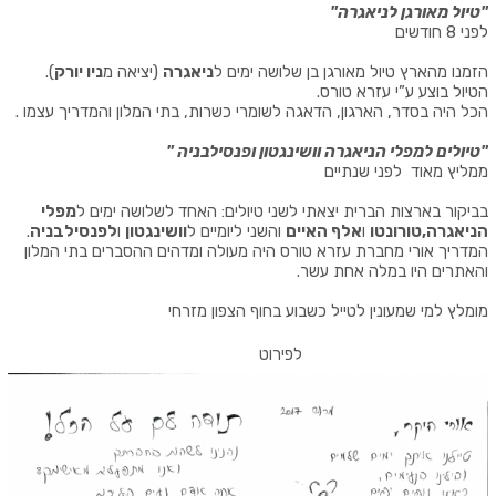
"
טיול מאורגן לניאגרה
"
לפני 8 חודשים
הזמנו מהארץ טיול מאורגן בן שלושה ימים ל
ניאגרה
(
יציאה מ
ניו יורק
).
הטיול בוצע ע”י עזרא טורס.
הכל היה בסדר, הארגון, הדאגה לשומרי כשרות, בתי המלון והמדריך עצמו
.
"
טיולים למפלי הניאגרה וושינגטון ופנסילבניה
"
ממליץ מאוד לפני שנתיים
בביקור בארצות הברית יצאתי לשני טיולים: האחד לשלושה ימים ל
מפלי
הניאגרה
,
טורונטו
ו
אלף האיים
והשני ליומיים ל
וושינגטון
ו
לפנסילבניה
.
המדריך אורי מחברת עזרא טורס היה מעולה ומדהים ההסברים בתי המלון
והאתרים היו במלה אחת עשר.
מומלץ למי שמעונין לטייל כשבוע בחוף הצפון מזרחי
לפירוט