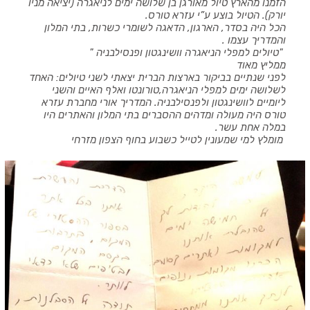
הזמנו מהארץ טיול מאורגן בן שלושה ימים לניאגרה (יציאה מניו
יורק). הטיול בוצע ע
”
י עזרא טורס.
הכל היה בסדר, הארגון, הדאגה לשומרי כשרות, בתי המלון
והמדריך עצמו .
"טיולים למפלי הניאגרה וושינגטון ופנסילבניה "
ממליץ מאוד
לפני שנתיים בביקור בארצות הברית יצאתי לשני טיולים: האחד
לשלושה ימים למפלי הניאגרה,טורונטו ואלף האיים והשני
ליומיים לוושינגטון ולפנסילבניה. המדריך אורי מחברת עזרא
טורס היה מעולה ומדהים ההסברים בתי המלון והאתרים היו
במלה אחת עשר.
מומלץ למי שמעונין לטייל כשבוע בחוף הצפון מזרחי