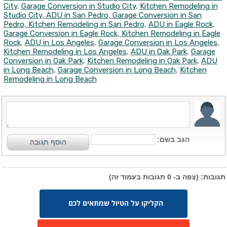
City
,
Garage Conversion in Studio City
,
Kitchen Remodeling in
Studio City
,
ADU in San Pedro
,
Garage Conversion in San
Pedro
,
Kitchen Remodeling in San Pedro
,
ADU in Eagle Rock
,
Garage Conversion in Eagle Rock
,
Kitchen Remodeling in Eagle
Rock
,
ADU in Los Angeles
,
Garage Conversion in Los Angeles
,
Kitchen Remodeling in Los Angeles
,
ADU in Oak Park
,
Garage
Conversion in Oak Park
,
Kitchen Remodeling in Oak Park
,
ADU
in Long Beach
,
Garage Conversion in Long Beach
,
Kitchen
Remodeling in Long Beach
הקליקו על הטיול שמתאים לכם