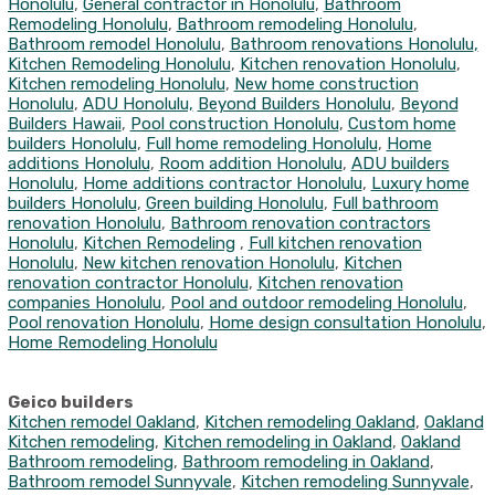
Honolulu
,
General contractor in Honolulu
,
Bathroom
Remodeling Honolulu
,
Bathroom remodeling Honolulu
,
Bathroom remodel Honolulu
,
Bathroom renovations Honolulu
,
Kitchen Remodeling Honolulu
,
Kitchen renovation Honolulu
,
Kitchen remodeling Honolulu
,
New home construction
Honolulu
,
ADU Honolulu,
Beyond Builders Honolulu
,
Beyond
Builders Hawaii
,
Pool construction Honolulu
,
Custom home
builders Honolulu
,
Full home remodeling Honolulu
,
Home
additions Honolulu
,
Room addition Honolulu
,
ADU builders
Honolulu
,
Home additions contractor Honolulu
,
Luxury home
builders Honolulu
,
Green building Honolulu
,
Full bathroom
renovation Honolulu
,
Bathroom renovation contractors
Honolulu
,
Kitchen Remodeling
,
Full kitchen renovation
Honolulu
,
New kitchen renovation Honolulu
,
Kitchen
renovation contractor Honolulu
,
Kitchen renovation
companies Honolulu
,
Pool and outdoor remodeling Honolulu
,
Pool renovation Honolulu
,
Home design consultation Honolulu
,
Home Remodeling Honolulu
Geico builders
Kitchen remodel Oakland
,
Kitchen remodeling Oakland
,
Oakland
Kitchen remodeling
,
Kitchen remodeling in Oakland
,
Oakland
Bathroom remodeling
,
Bathroom remodeling in Oakland
,
Bathroom remodel Sunnyvale
,
Kitchen remodeling Sunnyvale
,