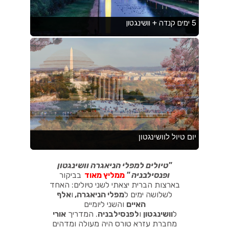
"
טיולים למפלי הניאגרה וושינגטון
ופנסילבניה
"
ממליץ מאוד
בביקור
בארצות הברית יצאתי לשני טיולים: האחד
לשלושה ימים ל
מפלי הניאגרה
,
ו
אלף
האיים
והשני ליומיים
ל
וושינגטון
ו
לפנסילבניה
.
המדריך
אורי
מחברת עזרא טורס היה מעולה ומדהים