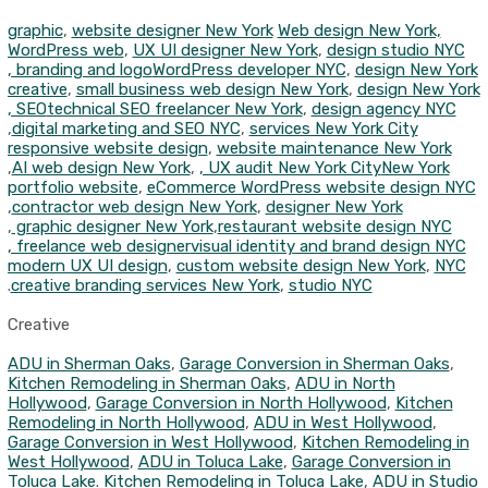
graphic
,
website designer New York
Web design New York,
WordPress web
,
UX UI designer New York
,
design studio NYC
, branding and logo
WordPress developer NYC
,
design New York
creative
,
small business web design New York
,
design New York
, SEO
technical SEO freelancer New York
,
design agency NYC
,
digital marketing and SEO NYC
,
services New York City
responsive website design
,
website maintenance New York
,
AI web design New York
,
, UX audit New York City
New York
portfolio website
,
eCommerce WordPress website design NYC
,
contractor web design New York
,
designer New York
,
graphic designer New York
,
restaurant website design NYC
, freelance web designer
visual identity and brand design NYC
modern UX UI design
,
custom website design New York
,
NYC
.
creative branding services New York
,
studio NYC
Creative
ADU in Sherman Oaks
,
Garage Conversion in Sherman Oaks
,
Kitchen Remodeling in Sherman Oaks
,
ADU in North
Hollywood
,
Garage Conversion in North Hollywood
,
Kitchen
Remodeling in North Hollywood
,
ADU in West Hollywood
,
Garage Conversion in West Hollywood
,
Kitchen Remodeling in
West Hollywood
,
ADU in Toluca Lake
,
Garage Conversion in
Toluca Lake
.
Kitchen Remodeling in Toluca Lake
,
ADU in Studio