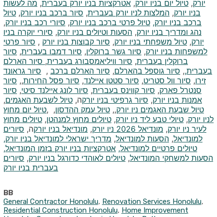
יורק
,
טיול יום בניו יורק
,
אטרקציות בניו יורק בעברית
,
מה לעשות
בניו יורק
,
המלצות לניו יורק בעברית
,
סיור ברכב בניו יורק
,
טיול
ברכב בניו יורק,
טיול פרטי ברכב בניו יורק
,
סיורי רכב בניו יורק
,
נהג ומדריך בניו יורק
,
הסעות וטיולים בניו יורק
,
סיורי יוקרה בניו
יורק
,
טיול משפחתי בניו יורק
,
סיור קבוצות בניו יורק
,
סיור פרטי
למשפחות בניו יורק
,
סיור גשר ברוקלין
,
סיור דמבו בעברית
,
סיור
ברוקלין בעברית
,
סיור וויליאמסבורג בעברית
,
סיור הארלם
בעברית,
,
סיור גוספל בהארלם
,
סיור הארלם ברכב
,
סיור גראונד
זירו
,
סיור וול סטריט
,
סיור סטטן איילנד
,
סיור פסל החירות
,,
סיור
סנטרל פארק
,
סיור קווינס בעברית
,
סיור לונג איילנד סיטי
,
סיור
אמנות בניו יורק
,
סיור גרפיטי בניו יורק
ה,
טיול לשבעת האגמים
,
טיול שבעת האגמים ניו יורק
,,
טיול עמק ההדסון
,
,
טיול יום מחוץ
לניו יורק
,
טיולי טבע ליד ניו יורק
,
טיולים מחוץ למנהטן
,
טיולים מחוץ
לעיר ניו יורק
,
מונדיאל 2026 ניו יורק
,
מונדיאל בניו יורק
ה,
סיורים
למונדיאל
,
הסעות למונדיאל
,
מדריך ישראלי למונדיאל בניו יורק,
טיולים פרטיים למונדיאל,
אטרקציות בניו יורק בזמן המונדיאל,
הסעות למשחקי המונדיאל
,
טיולים לאוהדי כדורגל בניו יורק
,
סיורים
בעברית בניו יורק
BB
General Contractor Honolulu
,
Renovation Services Honolulu
,
Residential Construction Honolulu
,
Home Improvement