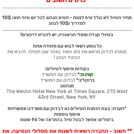
_________________________________________
מחיר הטיול לא כולל טיפ לצוות - הטיפ הנהוג לכל יום טיול הוא; 10$
למדריך ו10$ לנהג
_____________________________________
בטיולי קנדה ומפלי הניאגרה, יש להביא דרכונים
!
כל נוסע רשאי לבוא עם מזוודה אחת
מומלץ לבדוק מראש את מזג האויר באזור שבו תטיילו, להביא את
הביגוד הנכון
!
נקודות איסוף לטיולים:
קווינס:*
לבדוק עם המשרד
ברוקלין:*
לבדוק עם המשרד
מנהטן:
The Westin Hotel New York at Times Square, 270 West
43rd Street, New York, NY
*
הערה: בעת הזמנת הטיולים נא לבדוק עם משרדנו אפשרויות
איסוף נוספות
ביטולים: אפשר לבטל טיול בהתראה של 96 שעות
** חשוב - החברה רשאית לשנות את מסלולי הנסיעה, את